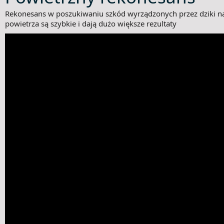
Rekonesans w poszukiwaniu szkód wyrządzonych przez dziki n
powietrza są szybkie i dają dużo większe rezultaty