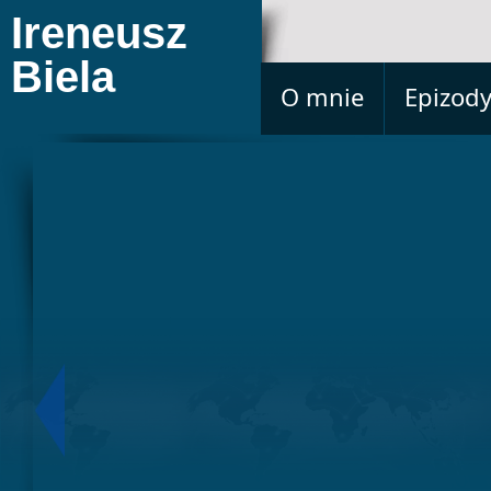
Ireneusz
Biela
O mnie
Epizod