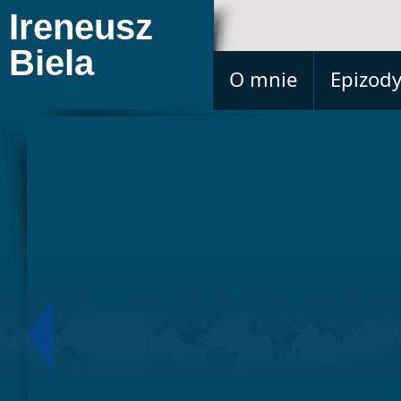
Ireneusz
Biela
O mnie
Epizod