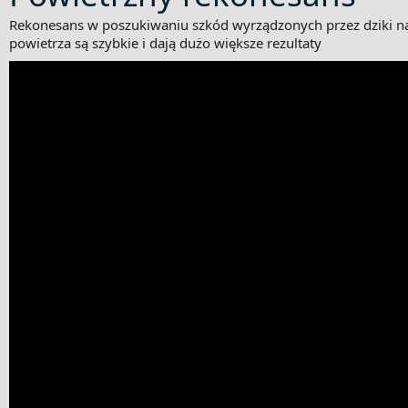
Rekonesans w poszukiwaniu szkód wyrządzonych przez dziki n
powietrza są szybkie i dają dużo większe rezultaty