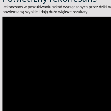
Rekonesans w poszukiwaniu szkód wyrządzonych przez dziki n
powietrza są szybkie i dają dużo większe rezultaty