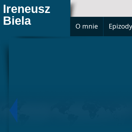
Ireneusz
Biela
O mnie
Epizod