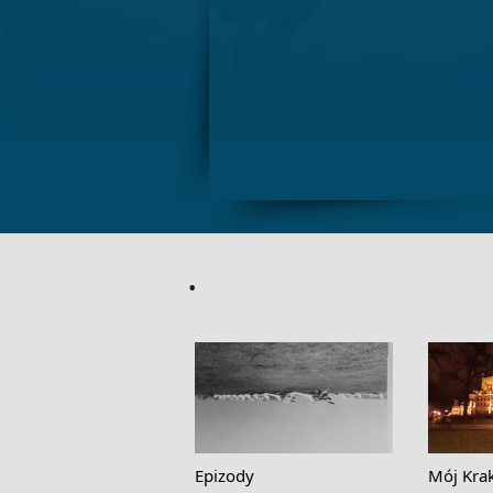
.
Epizody
Mój Kra