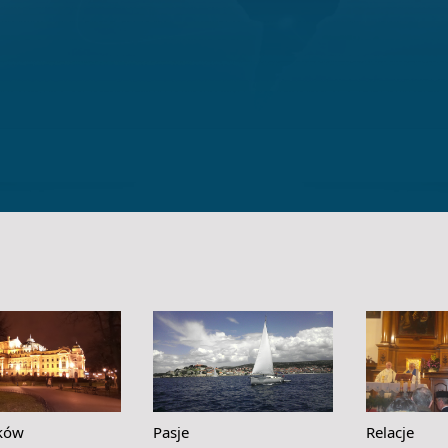
ków
Pasje
Relacje