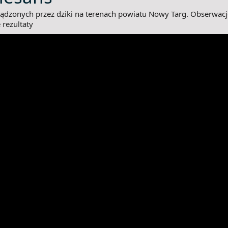
dzonych przez dziki na terenach powiatu Nowy Targ. Obserwac
 rezultaty