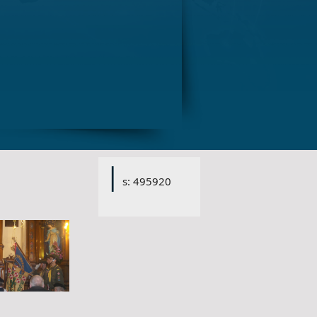
|
s: 495920