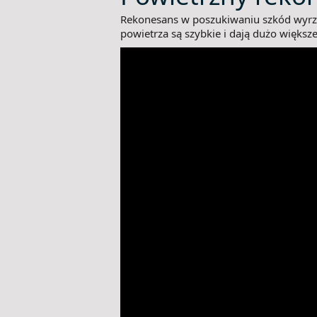
Rekonesans w poszukiwaniu szkód wyrzą
powietrza są szybkie i dają dużo większe