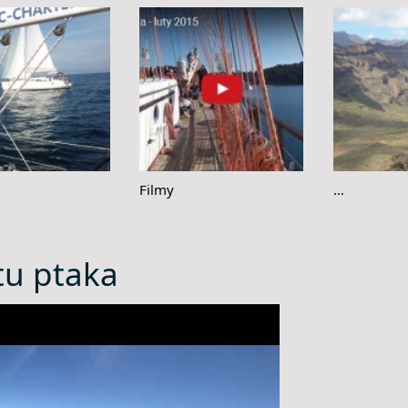
Filmy
…
otu ptaka