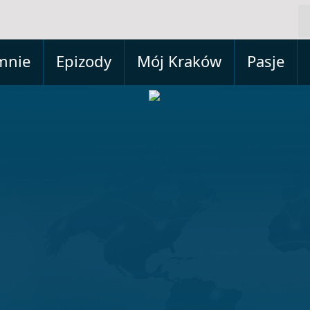
mnie
Epizody
Mój Kraków
Pasje